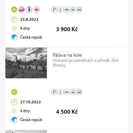
25.8.2022
4 dny
3 900 Kč
Česká republika
Pálava na kole
Vinicemi po památkách a přírodě Jižní
Moravy
27.10.2022
4 dny
4 500 Kč
Česká republika