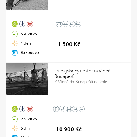
5.4.2025
1 den
1 500 Kč
Rakousko
Dunajská cyklostezka Vídeň -
Budapešť
Z Vídně do Budapešti na kole
7.5.2025
5 dní
10 900 Kč