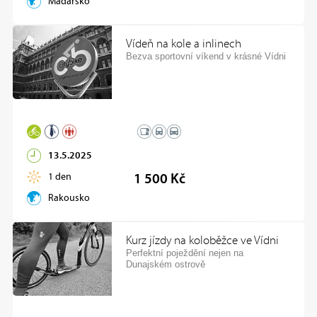
Maďarsko
Vídeň na kole a inlinech
Bezva sportovní víkend v krásné Vídni
13.5.2025
1 den
1 500 Kč
Rakousko
Kurz jízdy na koloběžce ve Vídni
Perfektní poježdění nejen na
Dunajském ostrově