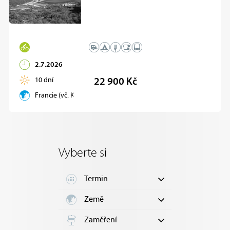
2.7.2026
10 dní
22 900 Kč
Francie (vč. Korsiky)
Vyberte si
Termin
Země
Zaměření