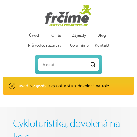
Úvod
O nás
Zájezdy
Blog
Průvodce rezervací
Co umíme
Kontakt
hledat
úvod
zájezdy
cykloturistika, dovolená na kole
Cykloturistika, dovolená na