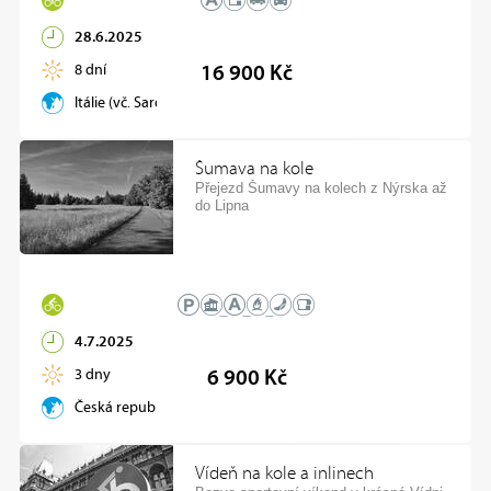
28.6.2025
8 dní
16 900 Kč
Itálie (vč. Sardinie, Elba)
Šumava na kole
Přejezd Šumavy na kolech z Nýrska až
do Lipna
4.7.2025
3 dny
6 900 Kč
Česká republika
Vídeň na kole a inlinech