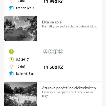
12 dní
11 990 Kč
Francie (vč. Korsiky)
Elba na kole
Památky ze sedla kola na ostrově Elba.
8.9.2017
10 dní
11 500 Kč
Itálie (vč. Sardinie, Elba)
Azurové pobřeží na elektrokolech
Letecky s polopenzí do Francie na e-
biky