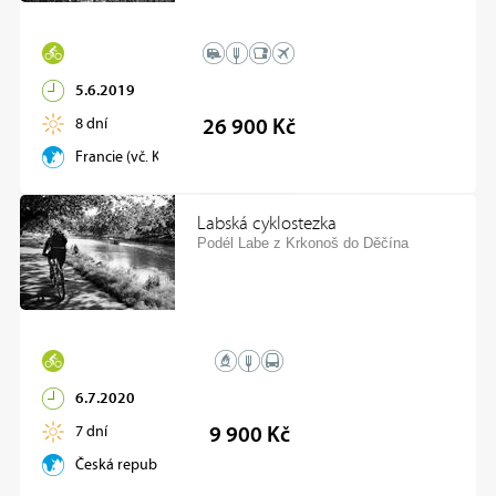
5.6.2019
8 dní
26 900 Kč
Francie (vč. Korsiky)
Labská cyklostezka
Podél Labe z Krkonoš do Děčína
6.7.2020
7 dní
9 900 Kč
Česká republika