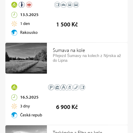
13.5.2025
1 den
1 500 Kč
Rakousko
Šumava na kole
Přejezd Šumavy na kolech z Nýrska až
do Lipna
16.5.2025
3 dny
6 900 Kč
Česká republika