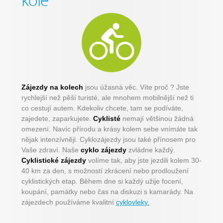
kole
Zájezdy na kolech
jsou úžasná věc. Víte proč ? Jste
rychlejší než pěší turisté, ale mnohem mobilnější než ti
co cestují autem. Kdekoliv chcete, tam se podíváte,
zajedete, zaparkujete.
Cyklisté
nemají většinou žádná
omezení. Navíc přírodu a krásy kolem sebe vnímáte tak
nějak intenzívněji. Cyklozájezdy jsou také přínosem pro
Vaše zdraví. Naše
cyklo zájezdy
zvládne každý.
Cyklistické zájezdy
volíme tak, aby jste jezdili kolem 30-
40 km za den, s možností zkrácení nebo prodloužení
cyklistických etap. Během dne si každý užije focení,
koupání, památky nebo čas na diskuzi s kamarády. Na
zájezdech používáme kvalitní
cyklovleky.