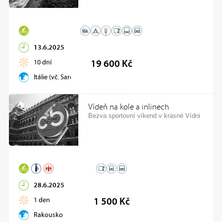
13.6.2025
10 dní
19 600 Kč
Itálie (vč. Sardinie, Elba)
Vídeň na kole a inlinech
Bezva sportovní víkend v krásné Vídni
28.6.2025
1 den
1 500 Kč
Rakousko