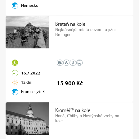
Německo
Bretaň na kole
Nejkrásnější místa severní a jižní
Bretagne
16.7.2022
12 dní
15 900 Kč
Francie (vč. Korsiky)
Kroměříž na kole
Haná, Chřiby a Hostýnské vrchy na
kole