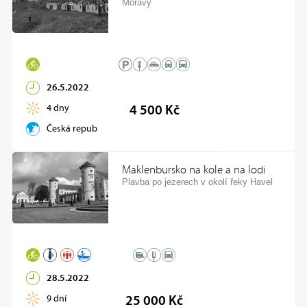
Moravy
26.5.2022
4 dny
4 500 Kč
Česká republika
Maklenbursko na kole a na lodi
Plavba po jezerech v okolí řeky Havel
28.5.2022
9 dní
25 000 Kč