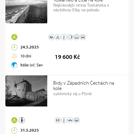
Toskánsko a Elba na kole
Nejkrásnější místa Toskánska s
návštěvou Elby na pohodu
24.5.2025
10 dní
19 600 Kč
Itálie (vč. Sardinie, Elba)
Brdy v Západních Čechách na
kole
cyklistický ráj u Plzně
31.5.2025