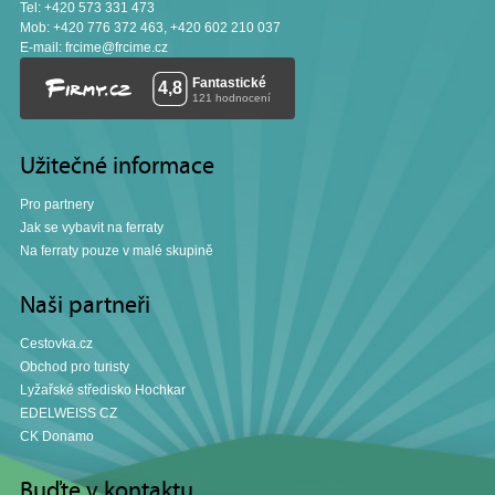
Tel: +420 573 331 473
Mob: +420 776 372 463, +420 602 210 037
E-mail:
frcime@frcime.cz
Užitečné informace
Pro partnery
Jak se vybavit na ferraty
Na ferraty pouze v malé skupině
Naši partneři
Cestovka.cz
Obchod pro turisty
Lyžařské středisko Hochkar
EDELWEISS CZ
CK Donamo
Buďte v kontaktu