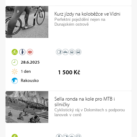
Kurz jízdy na koloběžce ve Vídni
Perfektní poježdění nejen na
Dunajském ostrově
28.6.2025
1 den
1 500 Kč
Rakousko
Sella ronda na kole pro MTB i
silničky
Cyklistický ráj v Dolomitech s podporou
lanovek v ceně