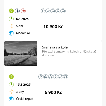
6.8.2025
5 dní
10 900 Kč
Maďarsko
Šumava na kole
Přejezd Šumavy na kolech z Nýrska až
do Lipna
15.8.2025
3 dny
6 900 Kč
Česká republika