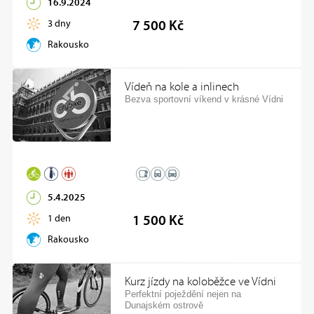
16.9.2024
3 dny
7 500 Kč
Rakousko
Vídeň na kole a inlinech
Bezva sportovní víkend v krásné Vídni
5.4.2025
1 den
1 500 Kč
Rakousko
Kurz jízdy na koloběžce ve Vídni
Perfektní poježdění nejen na
Dunajském ostrově