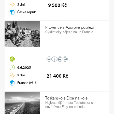
5 dní
9 500 Kč
Česká republika
Provence a Azurové pobřeží
Cyklistický zájezd na jih Francie
6.6.2025
9 dní
21 400 Kč
Francie (vč. Korsiky)
Toskánsko a Elba na kole
Nejkrásnější místa Toskánska s
návštěvou Elby na pohodu