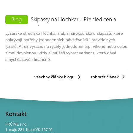
Blog
Skipassy na Hochkaru: Přehled cen a
variant
Lyžařské středisko Hochkar nabízí širokou škálu skipasů, které
pokrývají potřeby jednodenních návštěvníků i pravidelných
lyžařů. Ať už vyrážíš na rychlý jednodenní trip, víkend nebo celou
zimní dovolenou, vždy si můžeš vybrat variantu, která dává
smysl časově i finančně.
všechny články blogu
zobrazit článek
Kontakt
FRČÍME s.r.o.
1. máje 281, Kroměříž 767 01