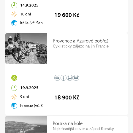
14.9.2025
10 dní
19 600 Kč
Itálie (vč. Sardinie, Elba)
Provence a Azurové pobřeží
Cyklistický zájezd na jih Francie
19.9.2025
9 dní
18 900 Kč
Francie (vč. Korsiky)
Korsika na kole
Nejkrásnější sever a západ Korsiky