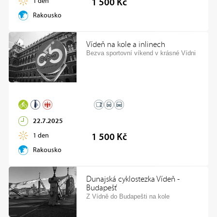
1 den
1 500 Kč
Rakousko
Vídeň na kole a inlinech
Bezva sportovní víkend v krásné Vídni
22.7.2025
1 den
1 500 Kč
Rakousko
Dunajská cyklostezka Vídeň -
Budapešť
Z Vídně do Budapešti na kole