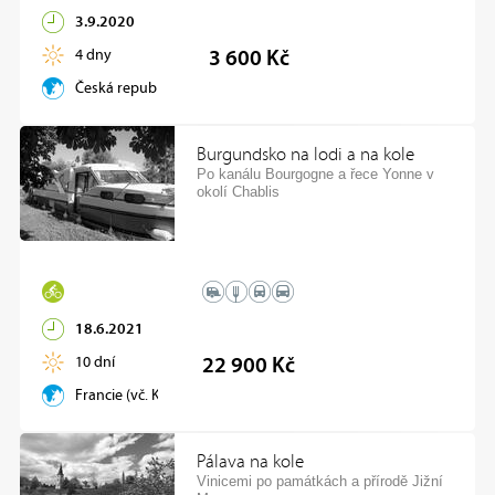
3.9.2020
4 dny
3 600 Kč
Česká republika
Burgundsko na lodi a na kole
Po kanálu Bourgogne a řece Yonne v
okolí Chablis
18.6.2021
10 dní
22 900 Kč
Francie (vč. Korsiky)
Pálava na kole
Vinicemi po památkách a přírodě Jižní