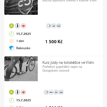
Bezva sportovní víkend v krásné Vídni
15.7.2025
1 den
1 500 Kč
Rakousko
Kurz jízdy na koloběžce ve Vídni
Perfektní poježdění nejen na
Dunajském ostrově
15.7.2025