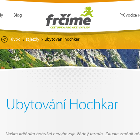
dy
Blog
Průvodce r
úvod
zájezdy
ubytování hochkar
Ubytování Hochkar
Vašim kritériím bohužel nevyhovuje žádný termín. Zkuste změnit něk