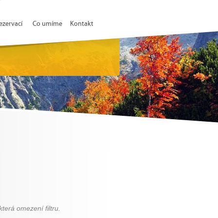
ezervací
Co umíme
Kontakt
terá omezení filtru.