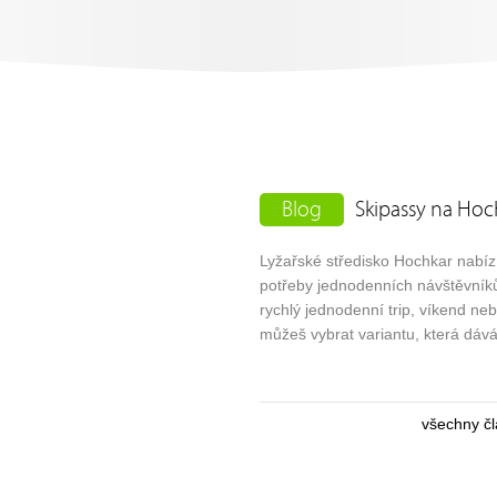
Blog
Skipassy na Hoc
Lyžařské středisko Hochkar nabízí
potřeby jednodenních návštěvníků 
rychlý jednodenní trip, víkend ne
můžeš vybrat variantu, která dává
všechny čl