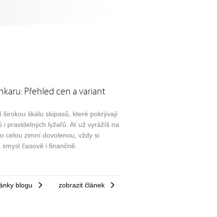
hkaru: Přehled cen a variant
 širokou škálu skipasů, které pokrývají
i pravidelných lyžařů. Ať už vyrážíš na
bo celou zimní dovolenou, vždy si
 smysl časově i finančně.
ánky blogu
zobrazit článek