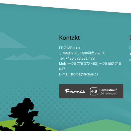
Kontakt
FRČÍME s.r.o.
P
1. máje 281, Kroměříž 767 01
J
Tel: +420 573 331 473
N
Mob: +420 776 372 463, +420 602 210
037
E-mail:
frcime@frcime.cz