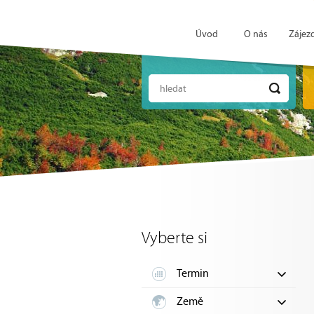
Úvod
O nás
Zájez
hledat
Vyberte si
Termin
Země