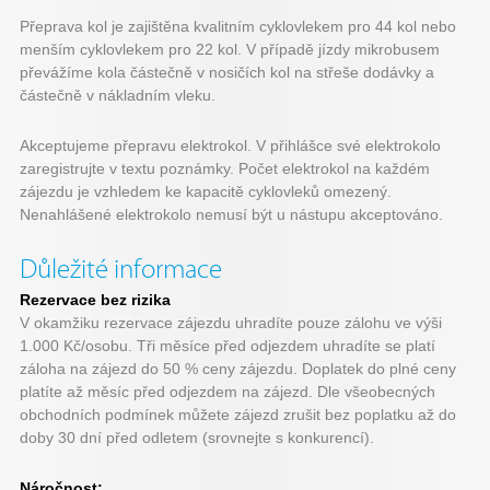
Přeprava kol je zajištěna kvalitním cyklovlekem pro 44 kol nebo
menším cyklovlekem pro 22 kol. V případě jízdy mikrobusem
převážíme kola částečně v nosičích kol na střeše dodávky a
částečně v nákladním vleku.
Akceptujeme přepravu elektrokol. V přihlášce své elektrokolo
zaregistrujte v textu poznámky. Počet elektrokol na každém
zájezdu je vzhledem ke kapacitě cyklovleků omezený.
Nenahlášené elektrokolo nemusí být u nástupu akceptováno.
Důležité informace
Rezervace bez rizika
V okamžiku rezervace zájezdu uhradíte pouze zálohu ve výši
1.000 Kč/osobu. Tři měsíce před odjezdem uhradíte se platí
záloha na zájezd do 50 % ceny zájezdu. Doplatek do plné ceny
platíte až měsíc před odjezdem na zájezd. Dle všeobecných
obchodních podmínek můžete zájezd zrušit bez poplatku až do
doby 30 dní před odletem (srovnejte s konkurencí).
Náročnost: