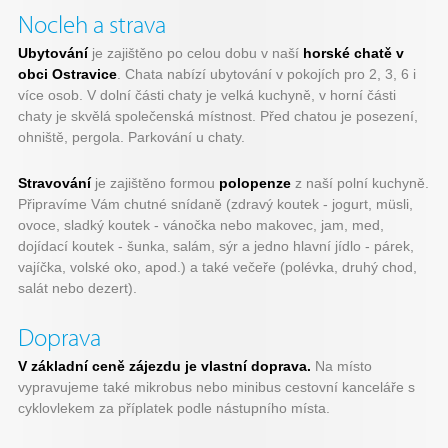
Nocleh a strava
Ubytování
je zajištěno po celou dobu v naší
horské chatě v
obci Ostravice
. Chata nabízí ubytování v pokojích pro 2, 3, 6 i
více osob. V dolní části chaty je velká kuchyně, v horní části
chaty je skvělá společenská místnost. Před chatou je posezení,
ohniště, pergola. Parkování u chaty.
Stravování
je zajištěno formou
polopenze
z naší polní kuchyně.
Připravíme Vám chutné snídaně (zdravý koutek - jogurt, müsli,
ovoce, sladký koutek - vánočka nebo makovec, jam, med,
dojídací koutek - šunka, salám, sýr a jedno hlavní jídlo - párek,
vajíčka, volské oko, apod.) a také večeře (polévka, druhý chod,
salát nebo dezert).
Doprava
V základní ceně zájezdu je vlastní doprava.
Na místo
vypravujeme také mikrobus nebo minibus cestovní kanceláře s
cyklovlekem za příplatek podle nástupního místa.