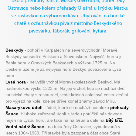
okolo přehrady Šance, Masarykovo údolí, podél řeky
Ostravice nebo kolem přehrady Olešná u Frýdku Místku
se zastávkou na výbornou kávu. Ubytování na horské
chatě s ochutnávkou piva z místního Beskydského
pivovárku. Táborák, grilování, kytara.
Beskydy
- pohoří v Karpatech na severovýchodní Moravě.
Beskydy sousedí s Polskem a Slovenskem. Nejvyšší horou je
Babia hora v Oravských Beskydech s výškou 1725 m. Na
Českém území je za nejvyšší horu Beskyd považována Lysá
hora.
Lysá hora
- nejvyšší vrchol Moravskoslezských Beskyd. Má
nadmořskou výšku 1323 m. Na její vrchol, kde se nachází dvě
turistické chaty s restaurací, vede krásná asfaltová cesta ideální
pro výjezd na kole, kde se dříve konal známý závod Míru.
Masarykovo údolí
- údolí, které se nachází nedaleko
přehrady
Šance
. Hluboko zařezané údolí s řadou potůčků nás dovede
nejen na Lysou horu, ale také na na Grúň a dále na
Bílý kříž.
Vodní nádrž Šance
- na toku řeky Ostravice, vybudovaná v
letech 1964-1969. Při stavbě byla zatopena část obce Staré