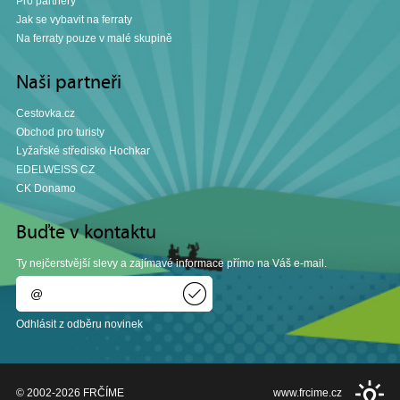
Pro partnery
Jak se vybavit na ferraty
Na ferraty pouze v malé skupině
Naši partneři
Cestovka.cz
Obchod pro turisty
Lyžařské středisko Hochkar
EDELWEISS CZ
CK Donamo
Buďte v kontaktu
Ty nejčerstvější slevy a zajímavé informace přímo na Váš e-mail.
Odhlásit z odběru novinek
© 2002-2026
FRČÍME
www.frcime.cz