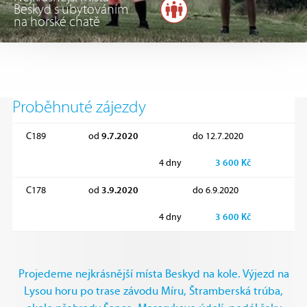
Beskyd s ubytováním
na horské chatě
Proběhnuté zájezdy
C189
od
9.7.2020
do
12.7.2020
4 dny
3 600 Kč
C178
od
3.9.2020
do
6.9.2020
4 dny
3 600 Kč
Projedeme nejkrásnější místa Beskyd na kole. Výjezd na
Lysou horu po trase závodu Míru, Štramberská trúba,