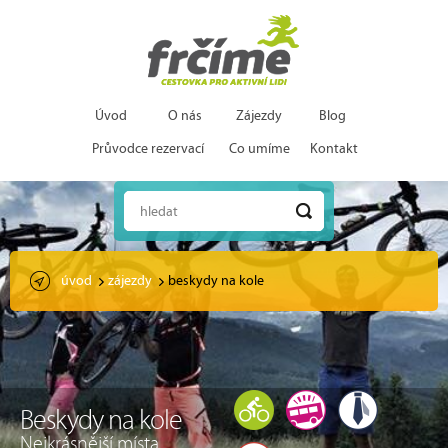
Úvod
O nás
Zájezdy
Blog
Průvodce rezervací
Co umíme
Kontakt
hledat
úvod
zájezdy
beskydy na kole
Beskydy na kole
Nejkrásnější místa