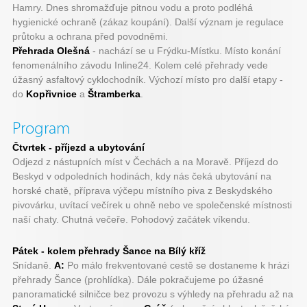
Hamry. Dnes shromažďuje pitnou vodu a proto podléhá
hygienické ochraně (zákaz koupání). Další význam je regulace
průtoku a ochrana před povodněmi.
Přehrada Olešná
- nachází se u Frýdku-Místku. Místo konání
fenomenálního závodu Inline24. Kolem celé přehrady vede
úžasný asfaltový cyklochodník. Výchozí místo pro další etapy -
do
Kopřivnice
a
Štramberka
.
Program
Čtvrtek - příjezd a ubytování
Odjezd z nástupních míst v Čechách a na Moravě. Příjezd do
Beskyd v odpoledních hodinách, kdy nás čeká ubytování na
horské chatě, příprava výčepu místního piva z Beskydského
pivovárku, uvítací večírek u ohně nebo ve společenské místnosti
naší chaty. Chutná večeře. Pohodový začátek víkendu.
Pátek - kolem přehrady Šance na Bílý kříž
Snídaně.
A:
Po málo frekventované cestě se dostaneme k hrázi
přehrady Šance (prohlídka). Dále pokračujeme po úžasné
panoramatické silničce bez provozu s výhledy na přehradu až na