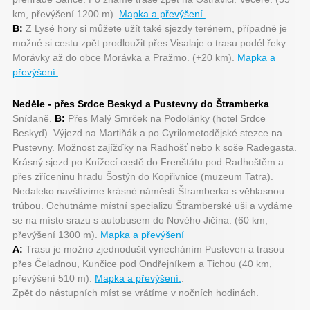
km, převýšení 1200 m).
Mapka a převýšení.
B:
Z Lysé hory si můžete užít také sjezdy terénem, případně je
možné si cestu zpět prodloužit přes Visalaje o trasu podél řeky
Morávky až do obce Morávka a Pražmo. (+20 km).
Mapka a
převýšení.
Neděle - přes Srdce Beskyd a Pustevny do Štramberka
Snídaně.
B:
Přes Malý Smrček na Podolánky (hotel Srdce
Beskyd). Výjezd na Martiňák a po Cyrilometodějské stezce na
Pustevny. Možnost zajížďky na Radhošť nebo k soše Radegasta.
Krásný sjezd po Knížecí cestě do Frenštátu pod Radhoštěm a
přes zříceninu hradu Šostýn do Kopřivnice (muzeum Tatra).
Nedaleko navštívíme krásné náměstí Štramberka s věhlasnou
trúbou. Ochutnáme místní specializu Štramberské uši a vydáme
se na místo srazu s autobusem do Nového Jičína. (60 km,
převýšení 1300 m).
Mapka a převýšení
A:
Trasu je možno zjednodušit vynecháním Pusteven a trasou
přes Čeladnou, Kunčice pod Ondřejníkem a Tichou (40 km,
převýšení 510 m).
Mapka a převýšení.
.
Zpět do nástupních míst se vrátíme v nočních hodinách.