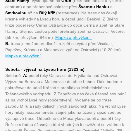
Staré Hamry
. Vystoupáme na
Grúň
(rekreační oblast a lyžařské
centrum) a po hřebenové asfaltce přes
Švarnou Hanku
a
Smrkovinu
až na
Bílý kříž
(restaurace). Na trase nás čekají
krásné výhledy na Lysou horu a četná údolí Beskyd. Z Bílého
kříže podél řeky Černá Ostravice do obce Černá a zpět na Staré
Hamry. Stejnou cestou podél přehrady zpět na Ostravici. Večeře.
(55 km, převýšení 945 m).
Mapka a převýšení.
B:
trasu je možno prodloužit a zpět se vydat přes Visalaje,
Papežov, Krásnou a Malenovice zpět na Ostravici (+10-20 km).
Mapka a převýšení
Sobota - výjezd na Lysou horu (1323 m)
Snídaně.
A:
podél řeky Ostravice do Frýdlantu nad Ostravicí.
Výjezd na Borovou a Malenovice do obce Lubno. Dále budeme
pokračovat do údolí Krásná s prohlídkou Mohelnického a
Tošanovského vodopádu. Z Papežova nás čeká úžasné stoupání
až na vrchol Lysé hory (občerstvení). Vydáme se po trase
závodu Míru a řady dalších jiných závodních akcí. Na vrchol Lysé
hory nikdy nezapomenete, stejně jako na úžasný sjezd zpět po
výstupové trase. Odbočíme do Masarykova údolí a podél říčky
Řečice s řadou úžasných túní vhodných k osvěžení se vrátíme k
přehradě Šance. Po známe trase zpět na Ostravici. Večeře. (55