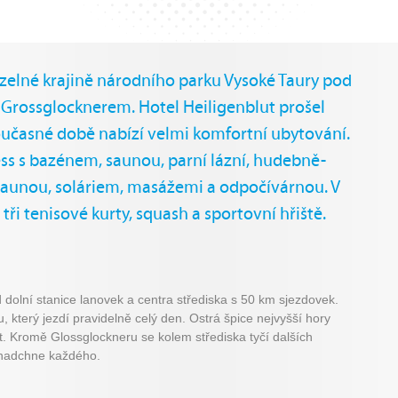
uzelné krajině národního parku Vysoké Taury pod
 Grossglocknerem. Hotel Heiligenblut prošel
oučasné době nabízí velmi komfortní ubytování.
ess s bazénem, saunou, parní lázní, hudebně-
aunou, soláriem, masážemi a odpočívárnou. V
tři tenisové kurty, squash a sportovní hřiště.
 dolní stanice lanovek a centra střediska s 50 km sjezdovek.
 který jezdí pravidelně celý den. Ostrá špice nejvyšší hory
. Kromě Glossglockneru se kolem střediska tyčí dalších
 nadchne každého.