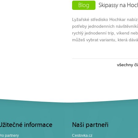
Blog
Skipassy na Hoc
Lyžařské středisko Hochkar nabízí
potřeby jednodenních návštěvníků 
rychlý jednodenní trip, víkend ne
můžeš vybrat variantu, která dává
všechny čl
Užitečné informace
Naši partneři
ro partnery
Cestovka.cz