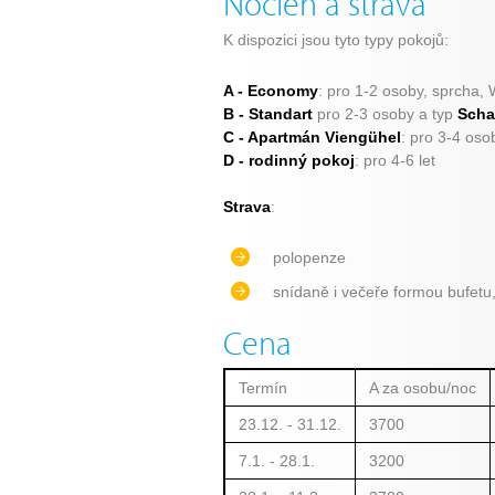
Nocleh a strava
K dispozici jsou tyto typy pokojů:
A - Economy
: pro 1-2 osoby, sprcha,
B - Standart
pro 2-3 osoby a typ
Scha
C - Apartmán Viengühel
: pro 3-4 oso
D - rodinný pokoj
: pro 4-6 let
Strava
:
polopenze
snídaně i večeře formou bufetu
Cena
Termín
A za osobu/noc
23.12. - 31.12.
3700
7.1. - 28.1.
3200