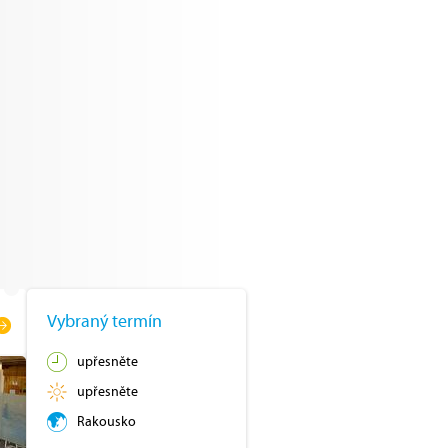
Vybraný termín
upřesněte
upřesněte
Rakousko