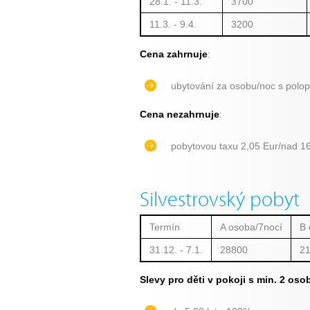
28.1. - 11.3.
3700
11.3. - 9.4.
3200
Cena zahrnuje
:
ubytování za osobu/noc s polo
Cena nezahrnuje
:
pobytovou taxu 2,05 Eur/nad 16 
Silvestrovský pobyt
Termín
A osoba/7nocí
B 
31.12. - 7.1.
28800
2
Slevy pro děti v pokoji s min. 2 oso