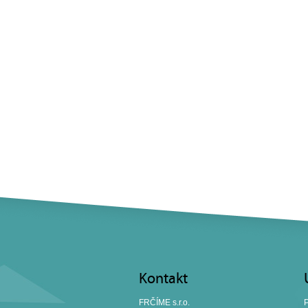
Kontakt
FRČÍME s.r.o.
P