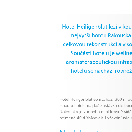
Hotel Heiligenblut leží v ko
nejvyšší horou Rakouska
celkovou rekonstrukcí a v s
Součásti hotelu je welln
aromaterapeutickou infras
hotelu se nachází rovněž 
Hotel Heiligenblut se nachází 300 m od
Hned u hotelu najdeš zastávku ski busu,
Rakouska je z mnoha míst krásně vidět
nejméně 40 třítisícovek. Lyžování zde