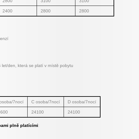
2800
3100
3100
2400
2800
2800
penzí
let/den, která se platí v místě pobytu
osoba/7nocí
C osoba/7nocí
D osoba/7nocí
1600
24100
24100
bami plně platícími
: