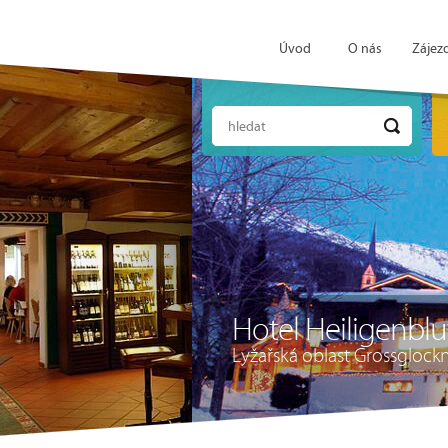
Úvod
O nás
Zájez
hledat
Hotel Heiligenblu
Lyžařská oblast Grossglockn