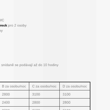
 WC
reck
pro 2 osoby
by
, snídaně se podávají až do 10 hodiny
B za osobu/noc
C za osobu/noc
D za osobu/noc
2800
3100
3100
2400
2800
2800