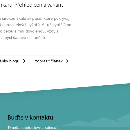
hkaru: Přehled cen a variant
 širokou škálu skipasů, které pokrývají
i pravidelných lyžařů. Ať už vyrážíš na
bo celou zimní dovolenou, vždy si
 smysl časově i finančně.
ánky blogu
zobrazit článek
Buďte v kontaktu
Ty nejčerstvější slevy a zajímavé