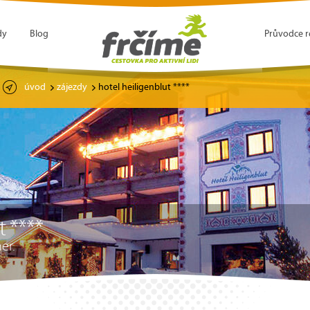
dy
Blog
Průvodce r
úvod
zájezdy
hotel heiligenblut ****
t ****
er.