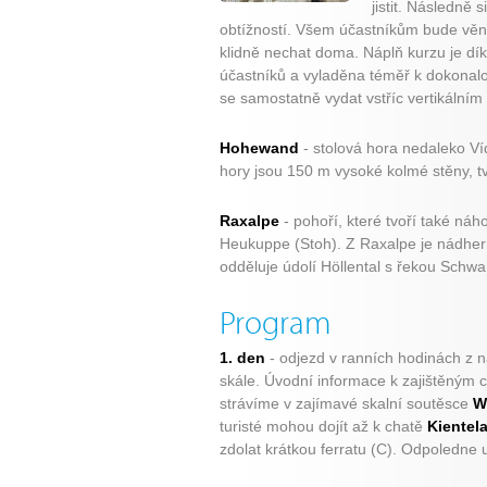
jistit. Následně
obtížností. Všem účastníkům bude věn
klidně nechat doma. Náplň kurzu je d
účastníků a vyladěna téměř k dokonalo
se samostatně vydat vstříc vertikálním
Hohewand
- stolová hora nedaleko Ví
hory jsou 150 m vysoké kolmé stěny, t
Raxalpe
- pohoří, které tvoří také náho
Heukuppe (Stoh). Z Raxalpe je nádher
odděluje údolí Höllental s řekou Schwa
Program
1. den
- odjezd v ranních hodinách z n
skále. Úvodní informace k zajištěným
strávíme v zajímavé skalní soutěsce
W
turisté mohou dojít až k chatě
Kientel
zdolat krátkou ferratu (C). Odpoledne 