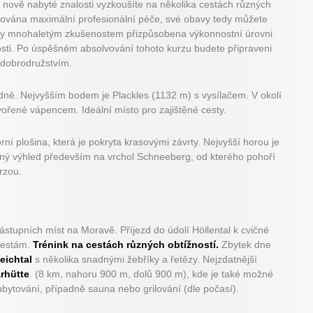
 si nově nabyté znalosti vyzkoušíte na několika cestách různých
ována maximální profesionální péče, své obavy tedy můžete
íky mnohaletým zkušenostem přizpůsobena výkonnostní úrovni
sti. Po úspěšném absolvování tohoto kurzu budete připraveni
 dobrodružstvím.
dně. Nejvyšším bodem je Plackles (1132 m) s vysílačem. V okolí
vořené vápencem. Ideální místo pro zajištěné cesty.
rní plošina, která je pokryta krasovými závrty. Nejvyšší horou je
ný výhled především na vrchol Schneeberg, od kterého pohoří
rzou.
ástupních míst na Moravě. Příjezd do údolí Höllental k cvičné
 cestám.
Trénink na cestách různých obtížností.
Zbytek dne
eichtal
s několika snadnými žebříky a řetězy. Nejzdatnější
arhütte
. (8 km, nahoru 900 m, dolů 900 m), kde je také možné
ubytování, případně sauna nebo grilování (dle počasí).