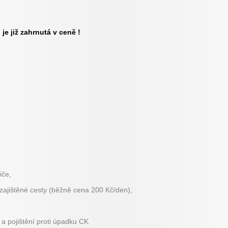
je již zahrnutá v ceně !
iče,
zajištěné cesty (běžně cena 200 Kč/den),
a pojištění proti úpadku CK