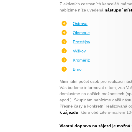
Z aktivních cestovních kanceláří máme
nabízíme níže uvedená
nástupní míst
Ostrava
Olomouc
Prostějov
Vyškov
Kroměříž
Brno
Minimální počet osob pro realizaci ná
Vás budeme informovat o tom, zda Vaš
domluvíme na dalších možnostech (spol
apod.). Skupinám nabízíme další nást
Přesné časy a konkrétní realizovaná 
k zájezdu,
které obdržíte e-mailem 10
Vlastní doprava na zájezd je možná