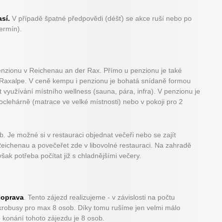
sí.
V případě špatné předpovědi (déšť) se akce ruší nebo po
ermín).
enzionu v Reichenau an der Rax. Přímo u penzionu je také
Raxalpe. V ceně kempu i penzionu je bohatá snídaně formou
yužívání místního wellness (sauna, pára, infra). V penzionu je
clehárně (matrace ve velké místnosti) nebo v pokoji pro 2
 Je možné si v restauraci objednat večeři nebo se zajít
eichenau a povečeřet zde v libovolné restauraci. Na zahradě
šak potřeba počítat již s chladnějšími večery.
doprava
. Tento zájezd realizujeme - v závislosti na počtu
krobusy pro max 8 osob. Díky tomu rušíme jen velmi málo
 konání tohoto zájezdu je 8 osob.