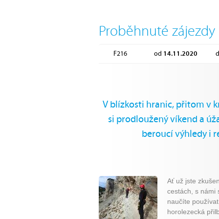
Proběhnuté zájezdy
F216
od
14.11.2020
V blízkosti hranic, přitom 
si prodloužený víkend a úž
beroucí výhledy i 
Ať už jste zkuše
cestách, s námi 
naučíte používat 
horolezecká přilb