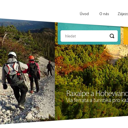
Úvod
O nás
Zájez
hledat
Raxalpe a Hohewan
Via ferrata a turistika pro 