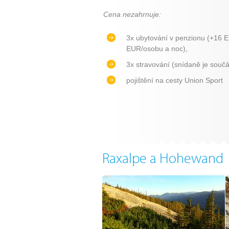
Cena nezahrnuje:
3x ubytování v penzionu (+16 E
EUR/osobu a noc),
3x stravování (snídaně je součá
pojištění na cesty Union Sport
Raxalpe a Hohewand