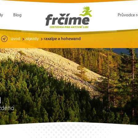
dy
Blog
Průvodce r
úvod
zájezdy
raxalpe a hohewand
d
každého