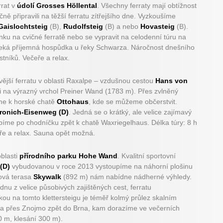
rrat v
údolí Grosses Höllental
. Všechny ferraty mají obtížnost
ě připravili na těžší ferratu zítřejšího dne. Vyzkoušíme
Gaislochtsteig
(B),
Rudolfsteig
(B) a nebo
Hovasteig
(B).
ku na cvičné ferratě nebo se vypravit na celodenní túru na
čeká příjemná hospůdka u řeky Schwarza. Náročnost dnešního
stníků. Večeře a relax.
ější ferratu v oblasti Raxalpe – vzdušnou cestou
Hans von
i na výrazný vrchol Preiner Wand (1783 m). Přes zvlněný
me k horské chatě
Ottohaus
, kde se můžeme občerstvit.
ronich-Eisenweg (D)
. Jedná se o krátký, ale velice zajímavý
upíme po chodníčku zpět k chatě Waxriegelhaus. Délka túry: 8 h
ře a relax. Sauna opět možná.
blasti
přírodního parku Hohe Wand
. Kvalitní sportovní
(D)
vybudovanou v roce 2013 vystoupíme na náhorní plošinu
ková terasa
Skywalk
(892 m) nám nabídne nádherné výhledy.
nu z velice působivých zajištěných cest, ferratu
kou na tomto klettersteigu je téměř kolmý průlez skalním
a přes Znojmo zpět do Brna, kam dorazíme ve večerních
0 m, klesání 300 m).