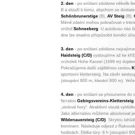
2. den
- po snídani zdoláme několik fe
B a slouží k tomu, abychom se dostatečn
Schönbrunerstige
(B),
AV Steig
(B),
Méně zdatní mohou pokračovat v trénin
vrchol
Schneeberg
. U autobusu nás 
dne lze snadno přizpůsobit kondici úča
3. den
- po snídani zdoláme nejzajímav
Haidsteig (C/D)
vystoupíme až ke kříž
vrcholek Hohe Kanzel (1699 m) dojde
Pokračujeme další zajištěnou cestou
K
sportovní klettersteig. Na závěr sesto
(stoupání 800 m, klesání 800 m). Veče
4. den
- po snídani se přesuneme do o
ferratou
Gebirgsvereins-Klettersteig 
„stolové hory“. Atraktivní visutá vyhlíd
Jako alternativu můžeme absolvovat jed
Wildenauersteig (C/D)
. Skrytou lahůd
komínem. Následuje odjezd z Rakousk
hodinách. Délka túry: 6 h (stoupání 60