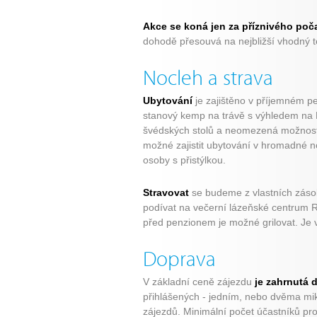
Akce se koná jen za příznivého poča
dohodě přesouvá na nejbližší vhodný t
Nocleh a strava
Ubytování
je zajištěno v příjemném p
stanový kemp na trávě s výhledem na 
švédských stolů a neomezená možnost v
možné zajistit ubytování v hromadné no
osoby s přistýlkou.
Stravovat
se budeme z vlastních zásob.
podívat na večerní lázeňské centrum R
před penzionem je možné grilovat. Je v
Doprava
V základní ceně zájezdu
je zahrnutá 
přihlášených - jedním, nebo dvěma mi
zájezdů. Minimální počet účastníků pro