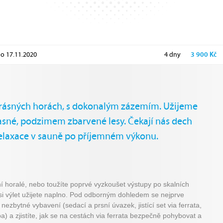
do
17.11.2020
4 dny
3 900 Kč
v krásných horách, s dokonalým zázemím. Užijeme
asné, podzimem zbarvené lesy. Čekají nás dech
relaxace v sauně po příjemném výkonu.
ní horalé, nebo toužíte poprvé vyzkoušet výstupy po skalních
si výlet užijete naplno. Pod odborným dohledem se nejprve
nezbytné vybavení (sedací a prsní úvazek, jistící set via ferrata,
a) a zjistíte, jak se na cestách via ferrata bezpečně pohybovat a