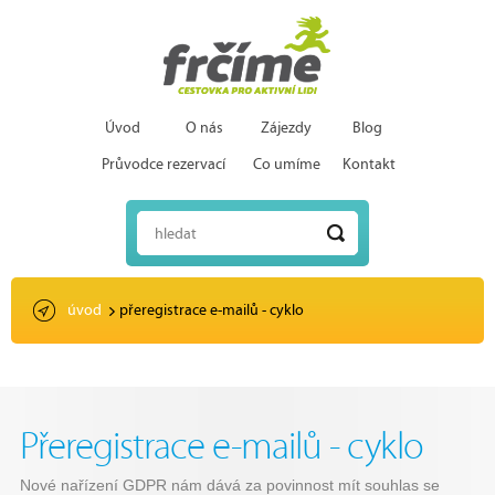
Úvod
O nás
Zájezdy
Blog
Průvodce rezervací
Co umíme
Kontakt
hledat
úvod
přeregistrace e-mailů - cyklo
Přeregistrace e-mailů - cyklo
Nové nařízení GDPR nám dává za povinnost mít souhlas se