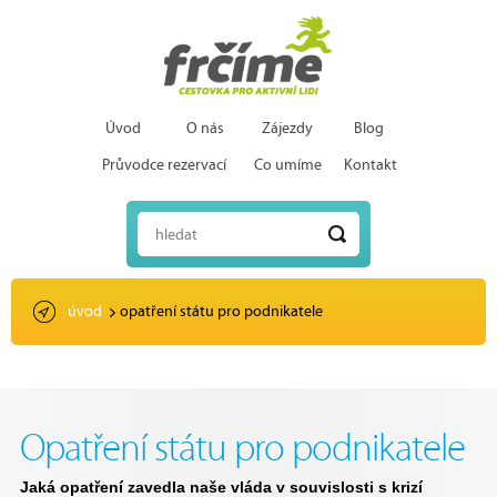
Úvod
O nás
Zájezdy
Blog
Průvodce rezervací
Co umíme
Kontakt
hledat
úvod
opatření státu pro podnikatele
Opatření státu pro podnikatele
Jaká opatření zavedla naše vláda v souvislosti s krizí