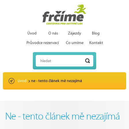
Úvod
O nás
Zájezdy
Blog
Průvodce rezervací
Co umíme
Kontakt
hledat
úvod
ne - tento článek mě nezajímá
Ne - tento článek mě nezajímá