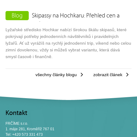
Blog
Skipassy na Hochkaru: Přehled cen a
variant
Lyžařské středisko Hochkar nabízí širokou škálu skipasů, které
pokrývají potřeby jednodenních návštěvníků i pravidelných
lyžařů. Ať už vyrážíš na rychlý jednodenní trip, víkend nebo celou
zimní dovolenou, vždy si můžeš vybrat variantu, která dává
smysl časově i finančně.
všechny články blogu
zobrazit článek
Kontakt
FRČÍME s.r.o.
1. máje 281, Kroměříž 767 01
Tel: +420 573 331 473