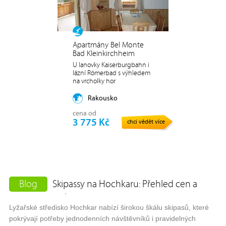
Apartmány Bel Monte
Bad Kleinkirchheim
U lanovky Kaiserburgbahn i
lázní Römerbad s výhledem
na vrcholky hor
Rakousko
cena od
3 775 Kč
chci vědět více
Blog
Skipassy na Hochkaru: Přehled cen a
variant
Lyžařské středisko Hochkar nabízí širokou škálu skipasů, které
pokrývají potřeby jednodenních návštěvníků i pravidelných