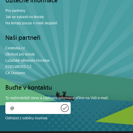
Užitečné informace
Pro partnery
Jak se vybavit na ferraty
Na ferraty pouze v malé skupině
Naši partneři
Cestovka.cz
Obchod pro turisty
Lyžařské středisko Hochkar
EDELWEISS CZ
CK Donamo
Buďte v kontaktu
Ty nejčerstvější slevy a zajímavé informace přímo na Váš e-mail.
Odhlásit z odběru novinek