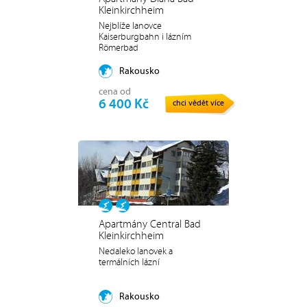
Kleinkirchheim
Nejblíže lanovce
Kaiserburgbahn i lázním
Römerbad
Rakousko
cena od
6 400 Kč
chci vědět více
Apartmány Central Bad
Kleinkirchheim
Nedaleko lanovek a
termálních lázní
Rakousko