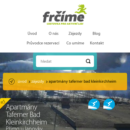
Úvod
O nás
Zájezdy
Blog
Průvodce rezervací
Co umíme
Kontakt
hledat
úvod
zájezdy
apartmány taferner bad kleinkirchheim
Apartmány
Taferner Bad
Kleinkirchheim
Přímo u lanovky