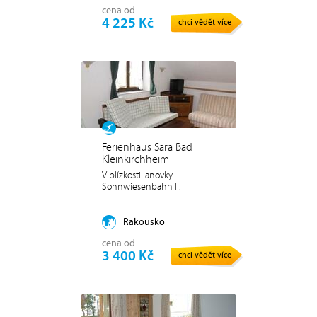
cena od
4 225 Kč
chci vědět více
Ferienhaus Sara Bad
Kleinkirchheim
V blízkosti lanovky
Sonnwiesenbahn II.
Rakousko
cena od
3 400 Kč
chci vědět více