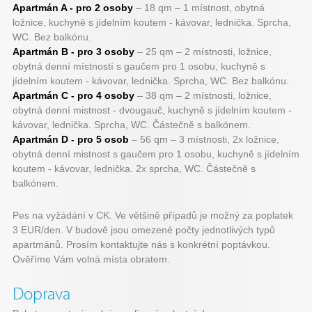
Apartmán A - pro 2 osoby
– 18 qm – 1 místnost, obytná
ložnice, kuchyně s jídelním koutem - kávovar, lednička. Sprcha,
WC. Bez balkónu.
Apartmán B - pro 3 osoby
– 25 qm – 2 místnosti, ložnice,
obytná denní místností s gaučem pro 1 osobu, kuchyně s
jídelním koutem - kávovar, lednička. Sprcha, WC. Bez balkónu.
Apartmán C - pro 4 osoby
– 38 qm – 2 místnosti, ložnice,
obytná denní mistnost - dvougauč, kuchyně s jídelním koutem -
kávovar, lednička. Sprcha, WC. Částečně s balkónem.
Apartmán D - pro 5 osob
– 56 qm – 3 místnosti, 2x ložnice,
obytná denní mistnost s gaučem pro 1 osobu, kuchyně s jídelním
koutem - kávovar, lednička. 2x sprcha, WC. Částečně s
balkónem.
Pes na vyžádání v CK. Ve většině případů je možný za poplatek
3 EUR/den. V budově jsou omezené počty jednotlivých typů
apartmánů. Prosím kontaktujte nás s konkrétní poptávkou.
Ověříme Vám volná místa obratem.
Doprava