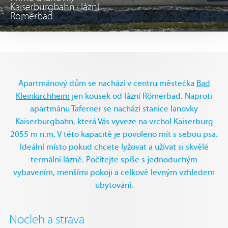
Kaiserburgbahn i lázní
Römerbad
Apartmánový dům se nachází v centru městečka
Bad
Kleinkirchheim
jen kousek od lázní Römerbad. Naproti
apartmánu Taferner se nachází stanice lanovky
Kaiserburgbahn, která Vás vyveze na vrchol Kaiserburg
2055 m n.m. V této kapacitě je povoleno mít s sebou psa.
Ideální místo pokud chcete lyžovat a užívat si skvělé
termální lázně. Počítejte spíše s jednoduchým
vybavením, menšími pokoji a celkově levným vzhledem
ubytování.
Nocleh a strava