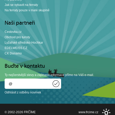
Jak se vybavit na ferraty
Na ferraty pouze v malé skupině
Naši partneři
Cestovka.cz
Obchod pro turisty
Lyžařské středisko Hochkar
EDELWEISS CZ
CK Donamo
Buďte v kontaktu
Ty nejčerstvější slevy a zajímavé informace přímo na Váš e-mail.
Odhlásit z odběru novinek
© 2002-2026
FRČÍME
www.frcime.cz