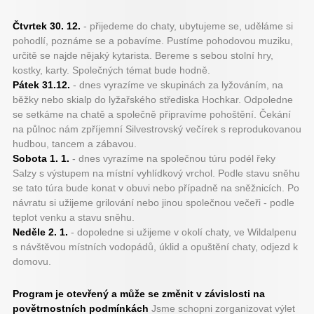
Čtvrtek 30. 12.
- přijedeme do chaty, ubytujeme se, uděláme si
pohodlí, poznáme se a pobavíme. Pustíme pohodovou muziku,
určitě se najde nějaký kytarista. Bereme s sebou stolní hry,
kostky, karty. Společných témat bude hodně.
Pátek 31.12.
- dnes vyrazíme ve skupinách za lyžováním, na
běžky nebo skialp do lyžařského střediska Hochkar. Odpoledne
se setkáme na chatě a společně připravíme pohoštění. Čekání
na půlnoc nám zpříjemní Silvestrovský večírek s reprodukovanou
hudbou, tancem a zábavou.
Sobota 1. 1.
- dnes vyrazíme na společnou túru podél řeky
Salzy s výstupem na místní vyhlídkový vrchol. Podle stavu sněhu
se tato túra bude konat v obuvi nebo případně na sněžnicích. Po
návratu si užijeme grilování nebo jinou společnou večeři - podle
teplot venku a stavu sněhu.
Neděle 2. 1.
- dopoledne si užijeme v okolí chaty, ve Wildalpenu
s návštěvou místních vodopádů, úklid a opuštění chaty, odjezd k
domovu.
Program je otevřený a může se změnit v závislosti na
povětrnostních podmínkách
Jsme schopni zorganizovat výlet