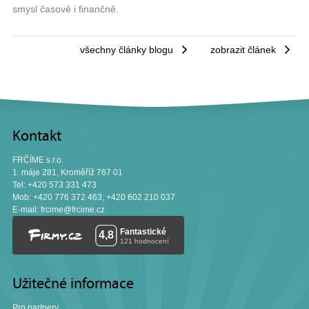
smysl časově i finančně.
všechny články blogu
zobrazit článek
Kontakt
FRČÍME s.r.o.
1. máje 281, Kroměříž 767 01
Tel: +420 573 331 473
Mob: +420 776 372 463, +420 602 210 037
E-mail:
frcime@frcime.cz
Užitečné informace
Pro partnery