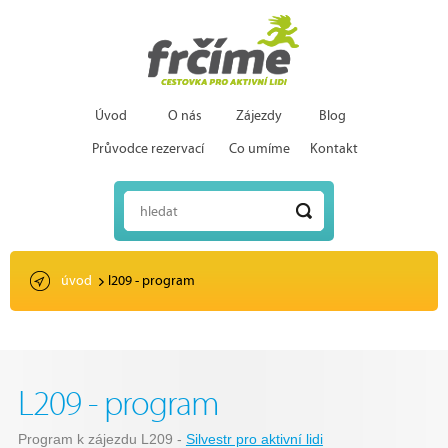
Úvod
O nás
Zájezdy
Blog
Průvodce rezervací
Co umíme
Kontakt
hledat
úvod
l209 - program
L209 - program
Program k zájezdu L209 -
Silvestr pro aktivní lidi