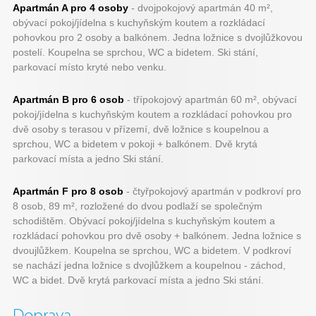
Apartmán A pro 4 osoby
- dvojpokojový apartmán 40 m²,
obývací pokoj/jídelna s kuchyňským koutem a rozkládací
pohovkou pro 2 osoby a balkónem. Jedna ložnice s dvojlůžkovou
postelí. Koupelna se sprchou, WC a bidetem. Ski stání,
parkovací místo kryté nebo venku.
Apartmán B pro 6 osob
- třípokojový apartmán 60 m², obývací
pokoj/jídelna s kuchyňským koutem a rozkládací pohovkou pro
dvě osoby s terasou v přízemí, dvě ložnice s koupelnou a
sprchou, WC a bidetem v pokoji + balkónem. Dvě krytá
parkovací místa a jedno Ski stání.
Apartmán F pro 8 osob
- čtyřpokojový apartmán v podkroví pro
8 osob, 89 m², rozložené do dvou podlaží se společným
schodištěm. Obývací pokoj/jídelna s kuchyňským koutem a
rozkládací pohovkou pro dvě osoby + balkónem. Jedna ložnice s
dvoujlůžkem. Koupelna se sprchou, WC a bidetem. V podkroví
se nachází jedna ložnice s dvojlůžkem a koupelnou - záchod,
WC a bidet. Dvě krytá parkovací místa a jedno Ski stání.