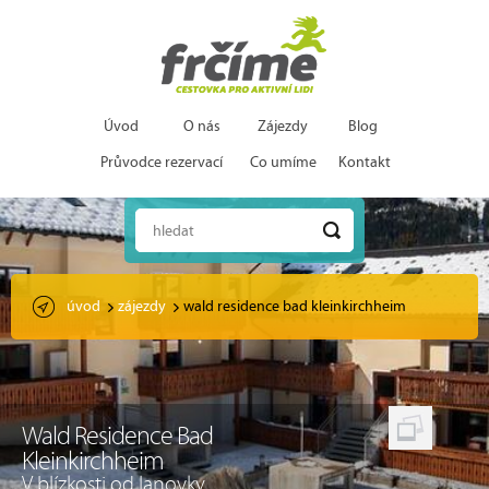
Úvod
O nás
Zájezdy
Blog
Průvodce rezervací
Co umíme
Kontakt
hledat
úvod
zájezdy
wald residence bad kleinkirchheim
Wald Residence Bad
Kleinkirchheim
V blízkosti od lanovky